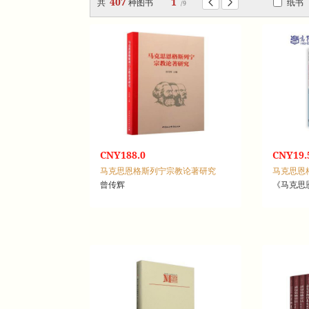
407
1
共
种图书
纸书


/9
CNY188.0
CNY19.
马克思恩格斯列宁宗教论著研究
曾传辉