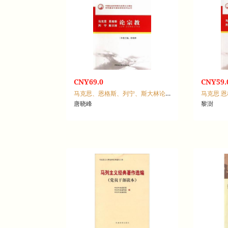
CNY69.0
CNY59.
马克思、恩格斯、列宁、斯大林论宗教
唐晓峰
黎澍