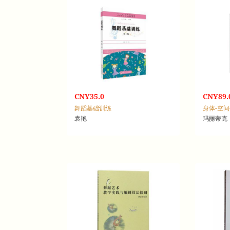
CNY35.0
CNY89.
舞蹈基础训练
袁艳
玛丽蒂克