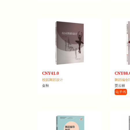
CNY41.0
CNY88.
校园舞蹈设计
舞蹈编创
金秋
贾云丽
电子书