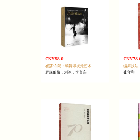
CNY88.0
CNY78.
崔莎·布朗：编舞即视觉艺术
编舞技法
罗森伯格，刘冰，李言实
张守和