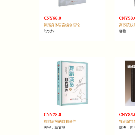
CNY68.0
CNY58.
舞蹈身体语言编创理论
刘悦钧
柳艳
CNY78.0
CNY85.
舞蹈演员的自我修养
舞蹈编导
关宇，章文慧
陈鸿，周