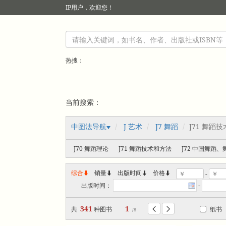
IP
用户，欢迎您！
热搜：
当前搜索：
中图法导航
J 艺术
J7 舞蹈
J71 舞蹈
J70 舞蹈理论
J71 舞蹈技术和方法
J72 中国舞蹈、
综合
销量
出版时间



价格
-
出版时间：
-
341
1
共
种图书
纸书


/8