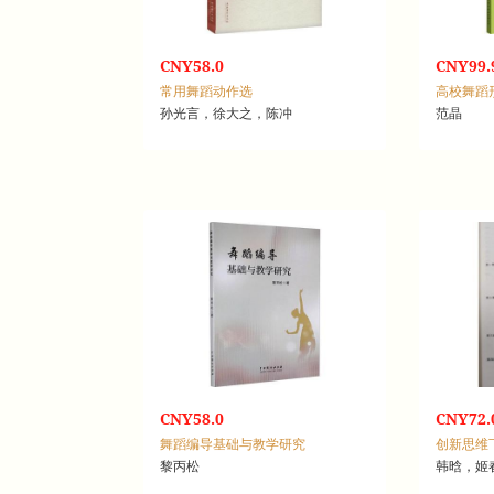
CNY58.0
CNY99.
常用舞蹈动作选
高校舞蹈
孙光言，徐大之，陈冲
范晶
CNY58.0
CNY72.
舞蹈编导基础与教学研究
创新思维
黎丙松
韩晗，姬