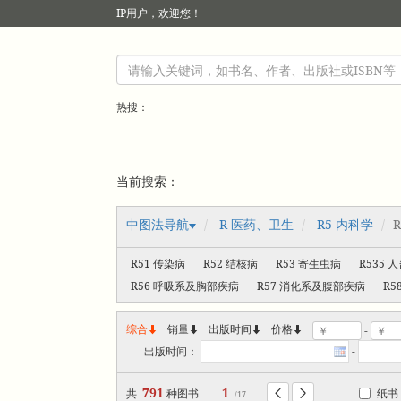
IP
用户，欢迎您！
热搜：
当前搜索：
中图法导航
R 医药、卫生
R5 内科学
R51 传染病
R52 结核病
R53 寄生虫病
R535 
R56 呼吸系及胸部疾病
R57 消化系及腹部疾病
R
综合
销量
出版时间



价格
-
出版时间：
-
791
1
共
种图书
纸书


/17