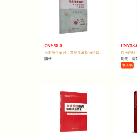
CNY58.0
CNY38.
当血液生病时：常见血液疾病科普指南
血液内科
隗佳
周鹭，蒋
电子书