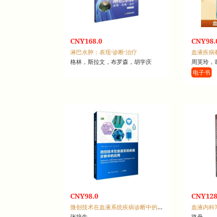
CNY168.0
CNY98.
淋巴水肿：表现·诊断·治疗
血液疾病
格林，斯拉文，布罗森，胡学庆
周芙玲，
电子书
CNY98.0
CNY128
微创技术在血液系统疾病诊断中的应用
血液内科
张培先
路丹