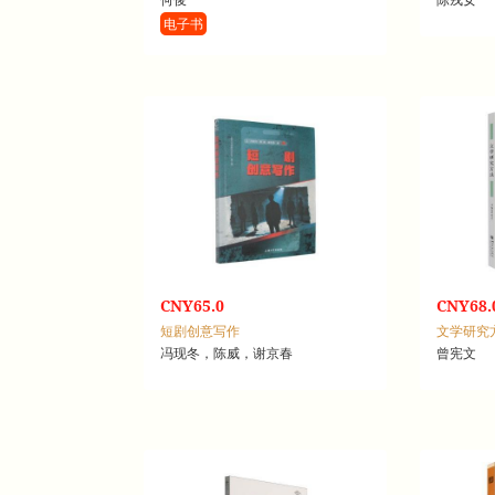
电子书
CNY65.0
CNY68.
短剧创意写作
文学研究
冯现冬，陈威，谢京春
曾宪文