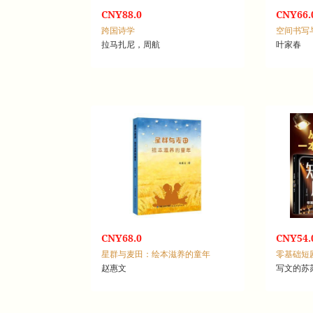
CNY88.0
CNY66.
跨国诗学
拉马扎尼，周航
叶家春
CNY68.0
CNY54.
星群与麦田：绘本滋养的童年
零基础短
赵惠文
写文的苏