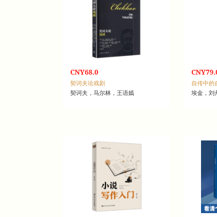
CNY68.0
CNY79.
契诃夫论戏剧
契诃夫，马尔林，王语嫣
埃金，刘