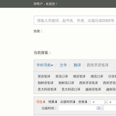
IP
用户，欢迎您！
热搜：
当前搜索：
学科导航
文学
翻译
西班牙语笔译
英语笔译
英语口译
俄语笔译
俄语口译
日语
朝鲜语笔译
朝鲜语口译
西班牙语笔译
西班牙语
意大利语笔译
意大利语口译
越南语笔译
越南语
综合
销量
出版时间



价格
-
出版时间：
-