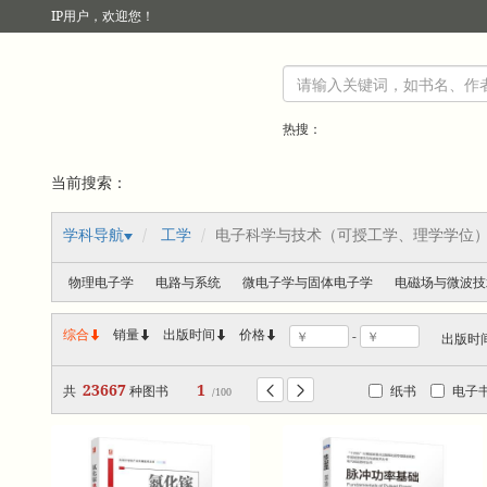
IP
用户，欢迎您！
热搜：
当前搜索：
学科导航
工学
电子科学与技术（可授工学、理学学位
物理电子学
电路与系统
微电子学与固体电子学
电磁场与微波技
综合
销量
出版时间



价格
-
出版时
23667
1
共
种图书
纸书
电子


/100