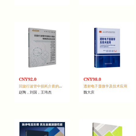
CNY92.0
CNY98.0
回旋行波管中损耗介质的精确测试及应用
透射电子显微学及技术应用
赵陶，刘国，王玮杰
魏大庆