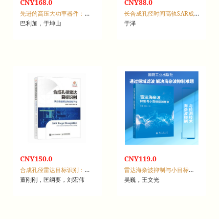
CNY168.0
CNY88.0
先进的高压大功率器件：原理、特性和应用
长合成孔径时间高轨SAR成像方法
巴利加，于坤山
于泽
CNY150.0
CNY119.0
合成孔径雷达目标识别：从经验建模走向深度学习
雷达海杂波抑制与小目标探测技术
董刚刚，匡纲要，刘宏伟
吴巍，王文光