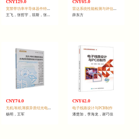
CNY129.0
CNY65.0
宽禁带功率半导体器件特性测试
雷达系统性能检测与评估技术
王飞，张哲宇，琼斯，张龙龙
薛东方
CNY74.0
CNY42.0
无机/有机薄膜异质结光电探测器制备及性能研究
电子线路设计与PCB制作
杨明，王军
潘楚加，李海龙，谢巧佳