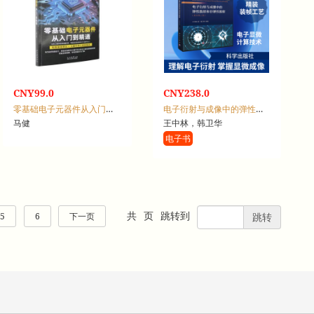
CNY99.0
CNY238.0
零基础电子元器件从入门到精通
电子衍射与成像中的弹性散射和非弹性散射
马健
王中林，韩卫华
电子书
共
页
跳转到
5
6
下一页
跳转