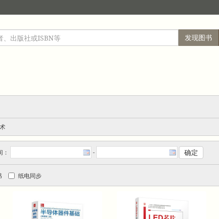
发现图书
）
术
间：
-
书
纸电同步