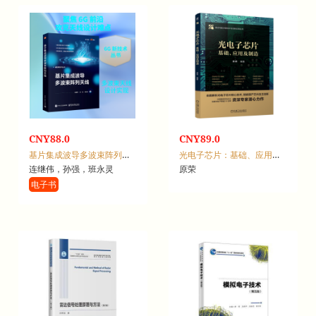
CNY88.0
CNY89.0
基片集成波导多波束阵列天线
光电子芯片：基础、应用及制造
连继伟，孙强，班永灵
原荣
电子书