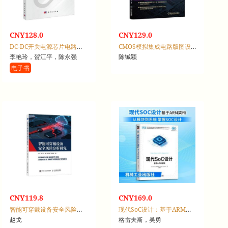
CNY128.0
CNY129.0
DC-DC开关电源芯片电路设计
CMOS模拟集成电路版图设计与验证：基于Cadence IC 6.1.7
李艳玲，贺江平，陈永强
陈铖颖
电子书
CNY119.8
CNY169.0
智能可穿戴设备安全风险分析研究
现代SoC设计：基于ARM架构
赵戈
格雷夫斯，吴勇