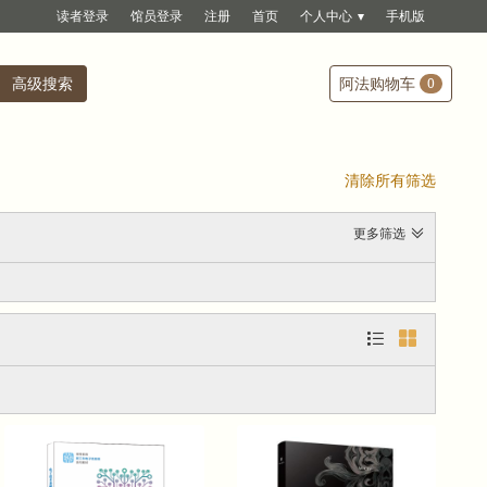
读者登录
馆员登录
注册
首页
个人中心
手机版
高级搜索
阿法购物车
0
清除所有筛选
更多筛选

