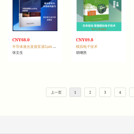
CNY68.0
CNY69.8
半导体激光直接泵浦2μm GdTaO4激光技术研究
模拟电子技术
张文生
胡继胜
上一页
1
2
3
4