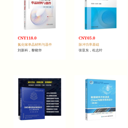
CNY118.0
CNY65.0
氮化镓单晶材料与器件
脉冲功率基础
刘新科，黎晓华
张亚东，杜志叶