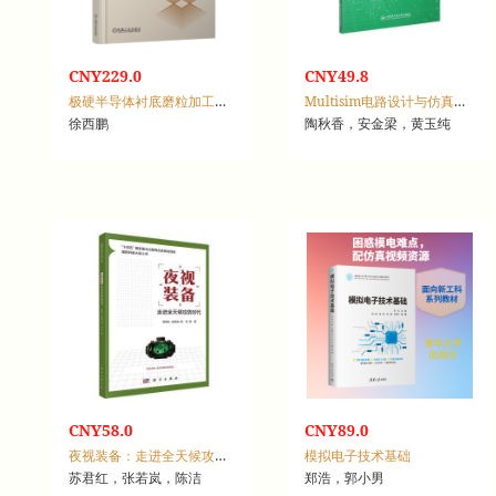
CNY229.0
CNY49.8
极硬半导体衬底磨粒加工原理与关键技术
Multisim电路设计与仿真：微课版
徐西鹏
陶秋香，安金梁，黄玉纯
CNY58.0
CNY89.0
夜视装备：走进全天候攻防时代
模拟电子技术基础
苏君红，张若岚，陈洁
郑浩，郭小男