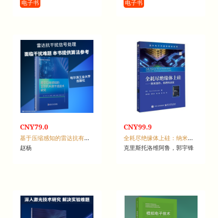
电子书
电子书
CNY79.0
CNY99.9
基于压缩感知的雷达抗有源干扰技术研究
全耗尽绝缘体上硅：纳米器件、机理和表征
赵杨
克里斯托洛维阿鲁，郭宇锋