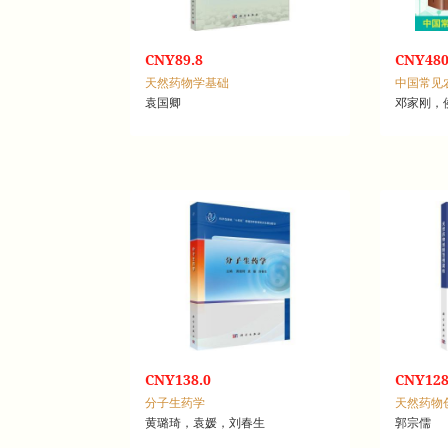
CNY89.8
CNY480
天然药物学基础
中国常见
袁国卿
邓家刚，
CNY138.0
CNY128
分子生药学
天然药物
黄璐琦，袁媛，刘春生
郭宗儒