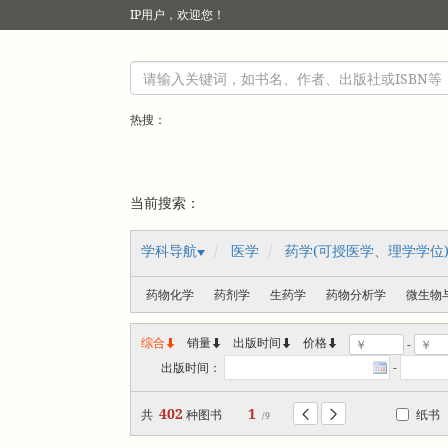
IP
用户，欢迎您！
热搜：
当前搜索：
学科导航
医学
药学(可授医学、理学学位
药物化学
药剂学
生药学
药物分析学
微生物
综合
销量
出版时间



价格
-
出版时间：
-
402
1
共
种图书
纸书


/9