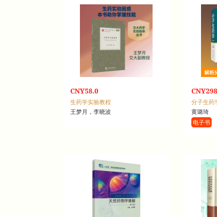
CNY58.0
CNY298
生药学实验教程
分子生药
王梦月，李晓波
黄璐琦
电子书