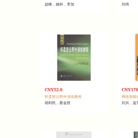
赵峰，姚科，李加
刘伟
CNY52.0
CNY178
怀柔密云野外演练教程
胡利民，蔡金胜
刘兴，蓝