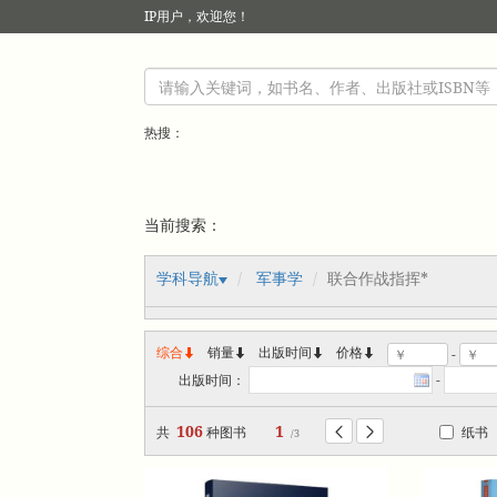
IP
用户，欢迎您！
热搜：
当前搜索：
学科导航
军事学
联合作战指挥*
综合
销量
出版时间



价格
-
出版时间：
-
106
1
共
种图书
纸书


/3