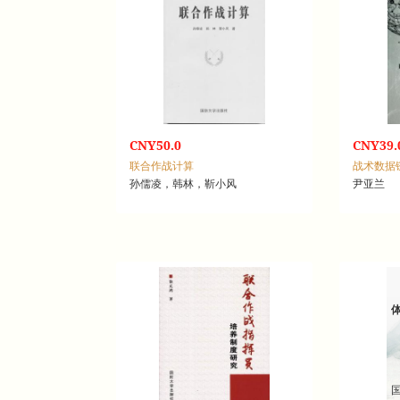
CNY50.0
CNY39.
联合作战计算
孙儒凌，韩林，靳小风
尹亚兰