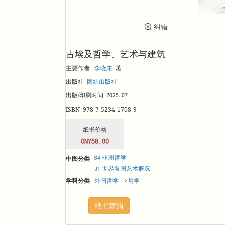
纠错
古埃及哲学、艺术与建筑
主要作者
李晓东
著
出版社
团结出版社
出版/印刷时间
簪噼簪贸弇噼猡
ISBN
978-7-5234-1708-9
纸书价格
饫5会贸落弇噼噼
中图分类
泅钜 】搂岣狼
偶酽 跌皴蓐佯跄兰悚奕
学科分类
外国哲学
-->
哲学
纸书荐购