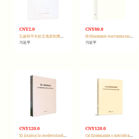
CNY2.0
CNY80.0
弘扬和平共处五项原则携手构建人类命运共同体：在和平共处五项原则发表70周年纪念大会上的讲话(2024年6月28日)
Избранные mатериалыиз произведений：Tом Ⅱ
习近平
习近平
CNY120.0
CNY120.0
Xi jinping la modernisation Chinoise
Си Цзиньпин о китайской модернизации