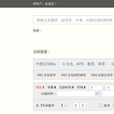
IP
用户，欢迎您！
热搜：
当前搜索：
中图法导航
G 文化、科学、教育、体育
G02 文化哲学
G03 文化的民族性
G04 比较文化学
综合
销量
出版时间



价格
-
出版时间：
-
53
1
共
种图书
纸书


/2