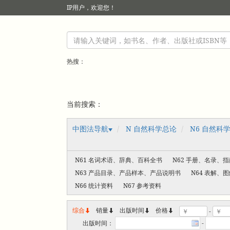
IP
用户，欢迎您！
热搜：
当前搜索：
中图法导航
N 自然科学总论
N6 自然科
N61 名词术语、辞典、百科全书
N62 手册、名录、
N63 产品目录、产品样本、产品说明书
N64 表解
N66 统计资料
N67 参考资料
综合
销量
出版时间



价格
-
出版时间：
-