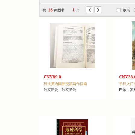
16
1
共
种图书
纸书


/1
CNY89.0
CNY28.
科技英语国际交流写作指南
学科入门
波克斯曼，波克斯曼
巴尔，罗