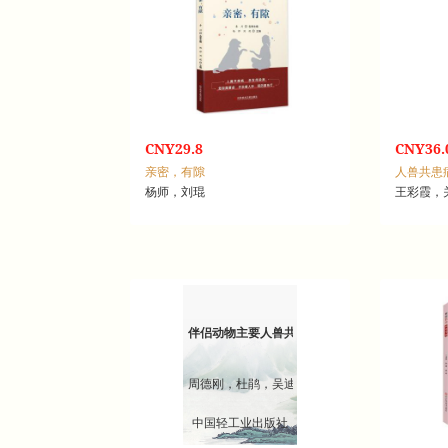
CNY29.8
CNY36.
亲密，有隙
人兽共患
杨师，刘琨
王彩霞，
伴侣动物主要人兽共患病诊断与防治技术手册
周德刚，杜鹃，吴迪
中国轻工业出版社