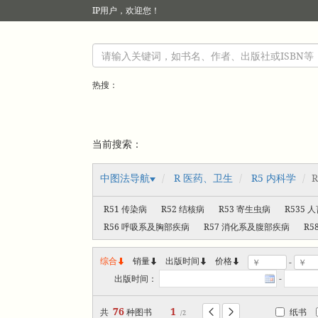
IP
用户，欢迎您！
热搜：
当前搜索：
中图法导航
R 医药、卫生
R5 内科学
R51 传染病
R52 结核病
R53 寄生虫病
R535 
R56 呼吸系及胸部疾病
R57 消化系及腹部疾病
R
综合
销量
出版时间



价格
-
出版时间：
-
76
1
共
种图书
纸书


/2