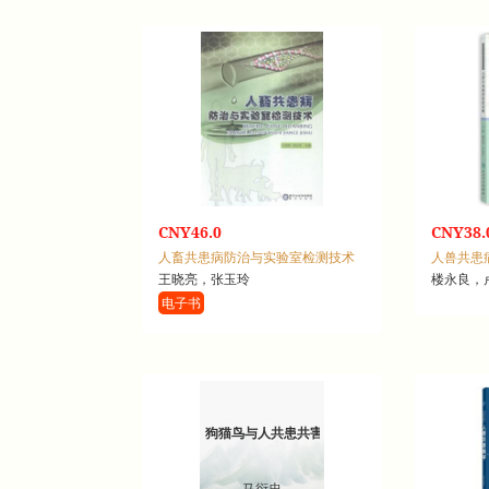
CNY46.0
CNY38.
人畜共患病防治与实验室检测技术
人兽共患
王晓亮，张玉玲
楼永良，
电子书
狗猫鸟与人共患共害病的防治
马衍忠