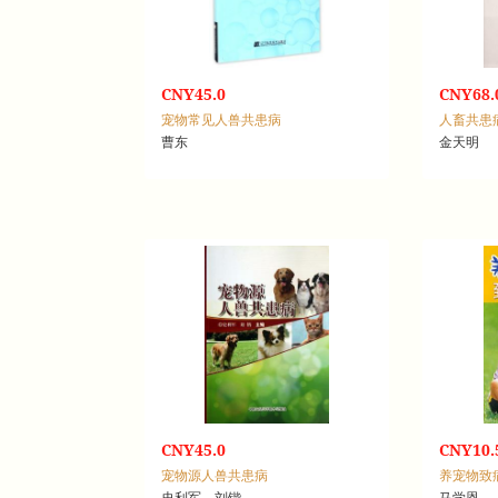
CNY45.0
CNY68.
宠物常见人兽共患病
人畜共患
曹东
金天明
CNY45.0
CNY10.
宠物源人兽共患病
养宠物致
史利军，刘锴
马学恩