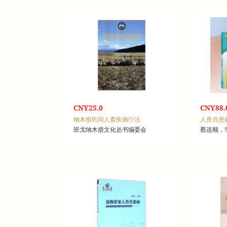
CNY25.0
CNY88.
纳木措民间人畜疾病疗法
人兽共患
班戈纳木措文化丛书编委会
蔡连顺，