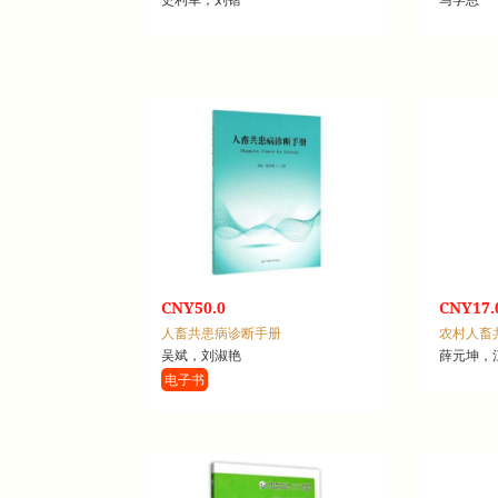
CNY50.0
CNY17.
人畜共患病诊断手册
农村人畜
吴斌，刘淑艳
薛元坤，
电子书