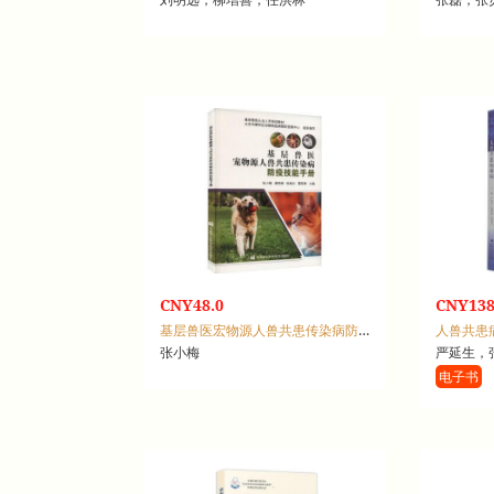
CNY48.0
CNY138
基层兽医宏物源人兽共患传染病防疫技能手册
人兽共患
张小梅
严延生，
电子书