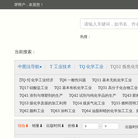
IP
用户，欢迎您！
热搜：
当前搜索：
中图法导航
T 工业技术
TQ 化学工业
TQ52 炼焦化
[TQ-9] 化学工业经济
TQ0 一般性问题
TQ11 基本无机化学工业
TQ17 硅酸盐工业
TQ2 基本有机化学工业
TQ31 高分子化合物工
TQ41 溶剂与增塑剂的生产
TQ42 试剂与纯化学品的生产
TQ43 
TQ53 煤化学及煤的加工利用
TQ54 煤炭气化工业
TQ55 燃料照明
TQ62 颜料工业
TQ63 涂料工业
TQ64 油脂和蜡的化学加工工业、
综合
销量
出版时间



价格
-
出版时