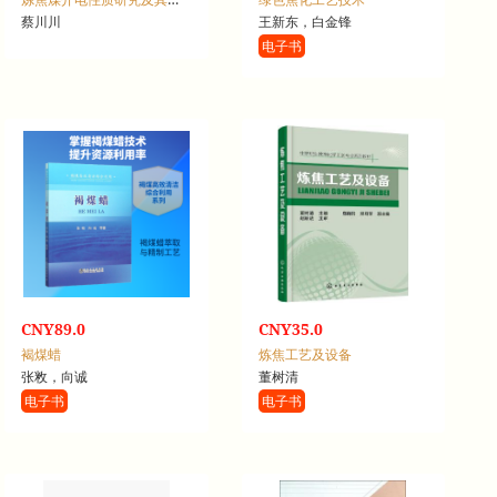
蔡川川
王新东，白金锋
电子书
CNY89.0
CNY35.0
褐煤蜡
炼焦工艺及设备
张敉，向诚
董树清
电子书
电子书