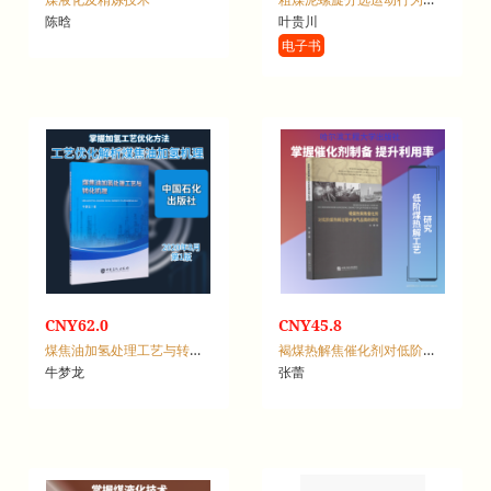
陈晗
叶贵川
电子书
CNY62.0
CNY45.8
煤焦油加氢处理工艺与转化机理
褐煤热解焦催化剂对低阶煤热解过程中油气品质的研究
牛梦龙
张蕾