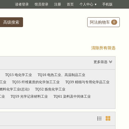
读者登录
馆员登录
注册
首页
个人中心
手机版
高级搜索
阿法购物车
0
清除所有筛选
更多筛选
TQ15 电化学工业
TQ16 电热工业、高温制品工业
维工业
TQ35 纤维素质的化学加工工业
TQ39 精细与专用化学品工业
1 燃料化学工业(总论)
TQ52 炼焦化学工业
工业
TQ59 光学记录材料工业
TQ61 染料及中间体工业

