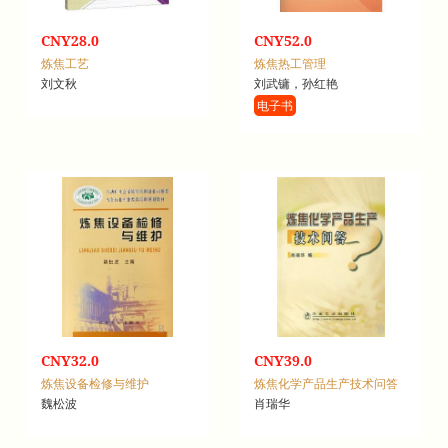
CNY28.0
CNY52.0
炼焦工艺
炼焦热工管理
刘文秋
刘武镛，孙红艳
电子书
CNY32.0
CNY39.0
炼焦设备检修与维护
炼焦化学产品生产技术问答
魏松波
肖瑞华