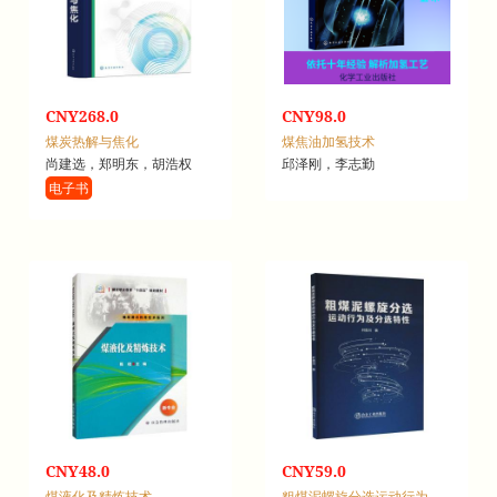
CNY268.0
CNY98.0
煤炭热解与焦化
煤焦油加氢技术
尚建选，郑明东，胡浩权
邱泽刚，李志勤
电子书
CNY48.0
CNY59.0
煤液化及精炼技术
粗煤泥螺旋分选运动行为及分选特性