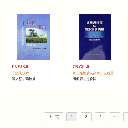
CNY58.0
CNY29.0
干熄焦技术
炼焦煤性质与高炉焦炭质量
潘立慧，魏松波
周师庸，赵俊国
上一页
1
2
3
4