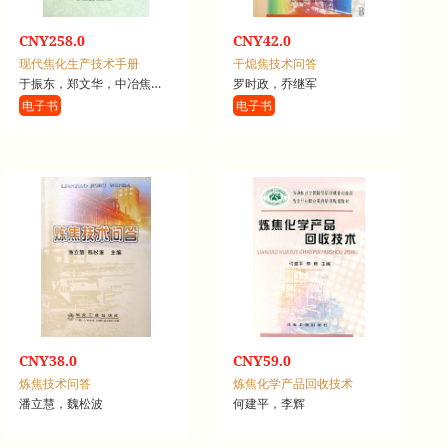
CNY258.0
CNY42.0
现代焦化生产技术手册
干熄焦技术问答
于振东，郑文华，中冶焦耐工程技术公司
罗时政，乔继军
电子书
电子书
CNY38.0
CNY59.0
炼焦技术问答
炼焦化学产品回收技术
潘立慧，魏松波
何建平，李辉