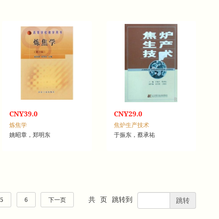
CNY39.0
CNY29.0
炼焦学
焦炉生产技术
姚昭章，郑明东
于振东，蔡承祐
共
页
跳转到
5
6
下一页
跳转