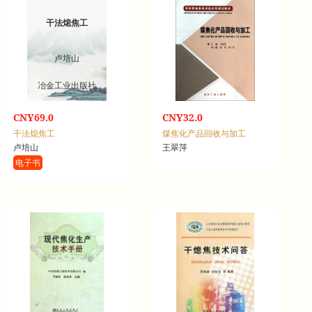
干法熄焦工
卢培山
冶金工业出版社
CNY69.0
CNY32.0
干法熄焦工
煤焦化产品回收与加工
卢培山
王翠萍
电子书