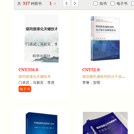
317
1
共
种图书
纸书
电子书


/7
煤间接液化关键技术
门卓武，马新宾，李虎
科学出版社
CNY350.0
CNY52.0
煤间接液化关键技术
煤泥微乳捕收剂的分子设计及制备技术
门卓武，马新宾，李虎
李琳，贺萌
电子书