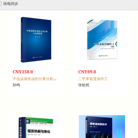
纸电同步
CNY158.0
CNY69.0
中低温煤焦油的分离分析与高效转化
二甲苯装置操作工
孙鸣
张桧然