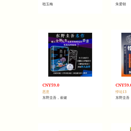
嵇玉梅
朱爱朝
CNY59.0
CNY59.
恶意
悖论13
东野圭吾，崔健
东野圭吾