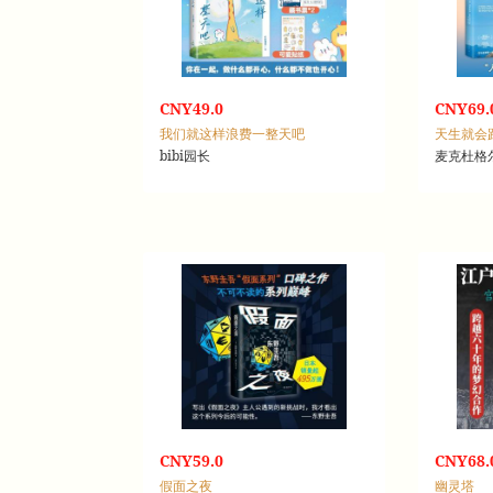
CNY49.0
CNY69.
我们就这样浪费一整天吧
天生就会
bibi园长
麦克杜格
CNY59.0
CNY68.
假面之夜
幽灵塔