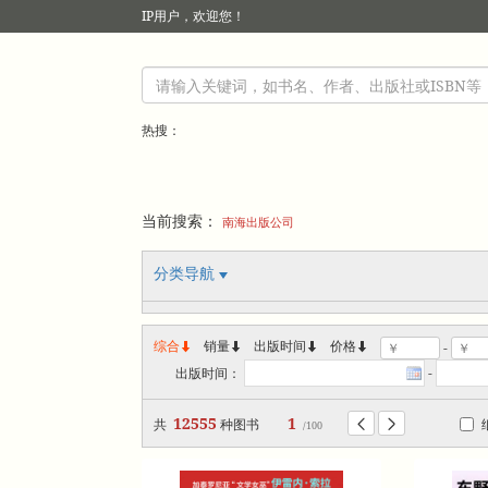
IP
用户，欢迎您！
热搜：
当前搜索：
南海出版公司
分类导航
综合
销量
出版时间



价格
-
出版时间：
-
12555
1
共
种图书


/100