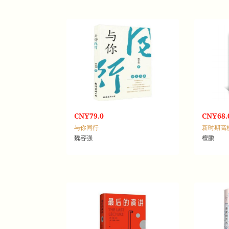
CNY79.0
CNY68.
与你同行
魏容强
檀鹏