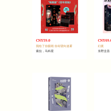
CNY59.0
CNY69.
我给了你眼睛 你却望向迷雾
幻夜
索拉，马科星
东野圭吾