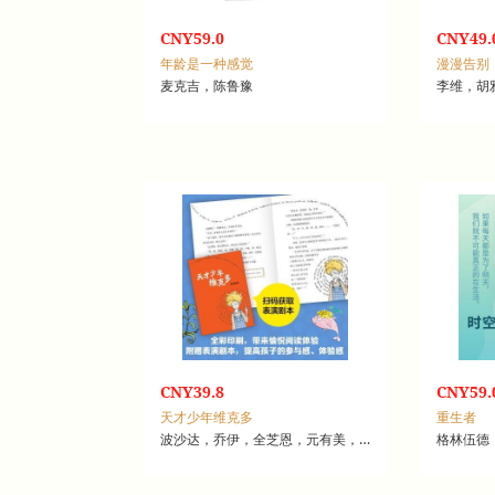
CNY59.0
CNY49.
年龄是一种感觉
漫漫告别
麦克吉，陈鲁豫
李维，胡
CNY39.8
CNY59.
天才少年维克多
重生者
波沙达，乔伊，全芝恩，元有美，李玉景
格林伍德