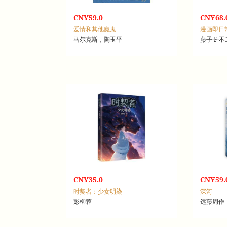
CNY59.0
CNY68.
爱情和其他魔鬼
漫画即日
马尔克斯，陶玉平
藤子·F·
CNY35.0
CNY59.
时契者：少女明染
深河
彭柳蓉
远藤周作