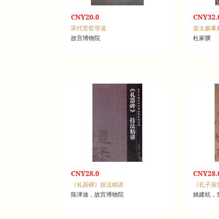
CNY20.0
CNY32.
宋代官窑导读
皇太极事
故宫博物院
杜家骥
CNY28.0
CNY28.
《礼器碑》技法精讲
《孔子庙
陈津迪，故宫博物院
姚建杭，