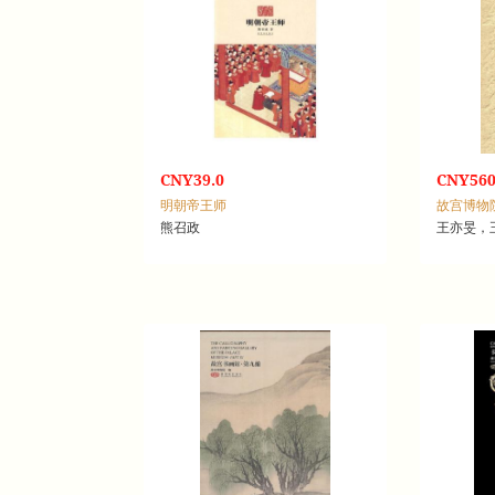
CNY39.0
CNY560
明朝帝王师
故宫博物
熊召政
王亦旻，