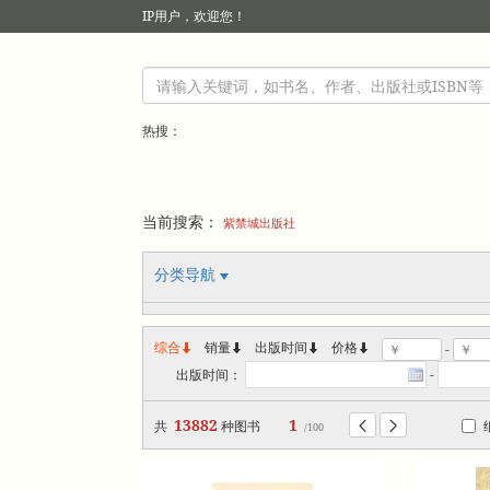
IP
用户，欢迎您！
热搜：
当前搜索：
紫禁城出版社
分类导航
综合
销量
出版时间



价格
-
出版时间：
-
13882
1
共
种图书


/100