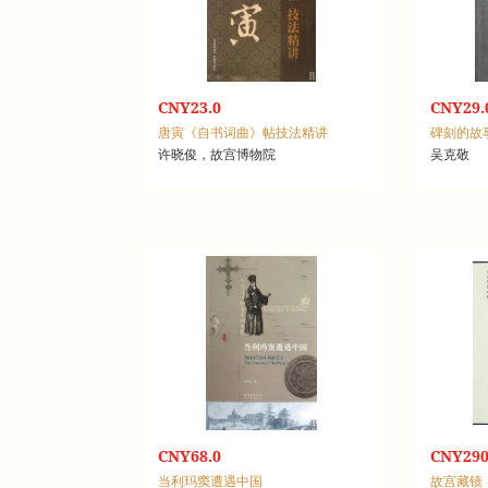
CNY23.0
CNY29.
唐寅《自书词曲》帖技法精讲
碑刻的故
许晓俊，故宫博物院
吴克敬
CNY68.0
CNY290
当利玛窦遭遇中国
故宫藏镜