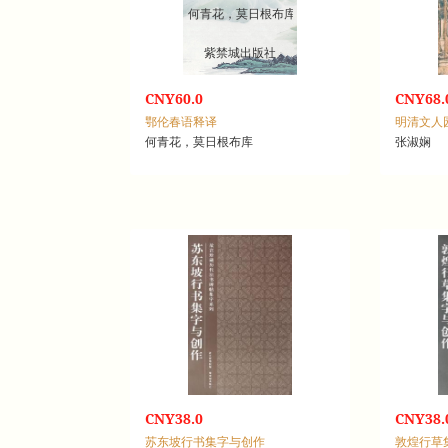
何青花，莫日根布库
紫禁城出版社
CNY60.0
CNY68.
鄂伦春语释译
明清文人
何青花，莫日根布库
张淑娴
CNY38.0
CNY38.
苏东坡行书集字与创作
敦煌行草