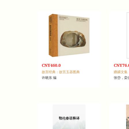
CNY460.0
CNY76.
故宫经典：故宫玉器图典
嫏嬛文集
许晓东 编
张岱，栾
鄂伦春语释译