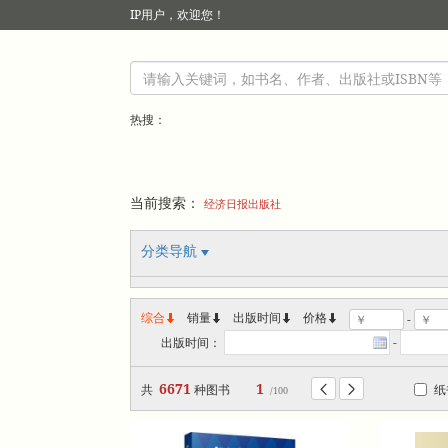
IP
用户，欢迎您！
热搜：
当前搜索：
经济日报出版社
分类导航
综合
销量
出版时间



价格
-
出版时间：
-
6671
1
共
种图书
纸


/100